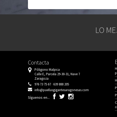
LO ME
Contacta
H
Póligono Malpica
p
Calle E, Parcela 29-30-31, Nave 7
Zaragoza
H
976 73 75 67 · 639 888 205
P
info@paellasgigantesaragonesas.com
P
Síguenos en...
C
c