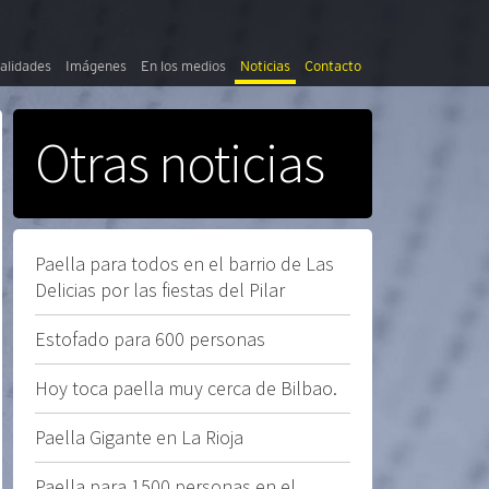
alidades
Imágenes
En los medios
Noticias
Contacto
Otras noticias
Paella para todos en el barrio de Las
Delicias por las fiestas del Pilar
Estofado para 600 personas
Hoy toca paella muy cerca de Bilbao.
Paella Gigante en La Rioja
Paella para 1500 personas en el