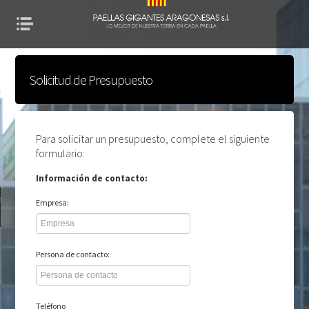
rn to Content
Solicitud de Presupuesto
dades
dios
Para solicitar un presupuesto, complete el siguiente
formulario:
Información de contacto:
to
Empresa:
ud de Presupuesto
Persona de contacto:
Teléfono