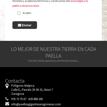
He leído y acepto los términos y condiciones del
aviso legal y la
política de privacidad
Acepto
Enviar
LO MEJOR DE NUESTRA TIERRA EN CADA
PAELLA
Comidas, fiestas populares, eventos de empresa ...
Contacta
Póligono Malpica
Calle E, Parcela 29-30-31, Nave 7
Zaragoza
976 73 75 67 · 639 888 205
info@paellasgigantesaragonesas.com