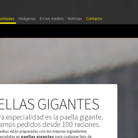
alidades
Imágenes
En los medios
Noticias
Contacto
ELLAS GIGANTES
a especialidad es la paella gigante.
zamos pedidos desde 100 raciones.
aellas están preparadas con los mejores ingredientes.
cialistas en
paellas gigantes
para cualquier tipo de