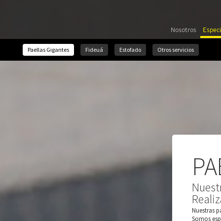
Nosotros
Especi
Paellas Gigantes
Fideuá
Estofado
Otros servicios
PA
Nuestr
Reali
Nuestras p
Somos espe