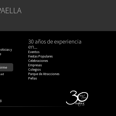
PAELLA
30 años de experiencia
en...
oticias y
Eventos
e
Fiestas Populares
Celebraciones
Empresas
birme
Colegios
Parque de Atracciones
dad
Peñas
s