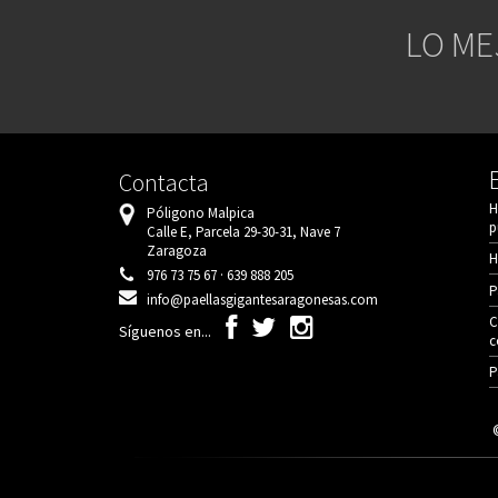
LO ME
Contacta
H
Póligono Malpica
p
Calle E, Parcela 29-30-31, Nave 7
Zaragoza
H
976 73 75 67 · 639 888 205
P
info@paellasgigantesaragonesas.com
C
Síguenos en...
c
P