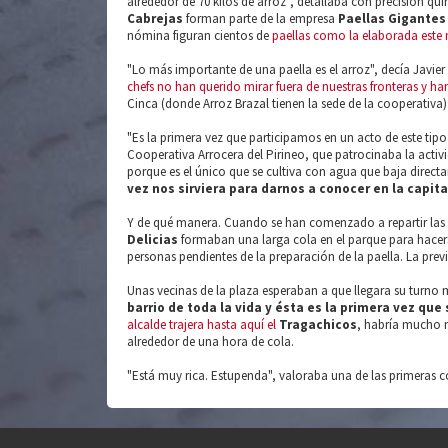
alrededor de 70 kilos de arroz", detallaba con precisión qui
Cabrejas
forman parte de la empresa
Paellas Gigantes
nómina figuran cientos de
paellas como la elaborada este m
"Lo más importante de una paella es el arroz", decía Javie
chefs no han querido mirar fuera de nuestras fronteras y ha
Cinca (donde Arroz Brazal tienen la sede de la cooperativa)
"Es la primera vez que participamos en un acto de este tip
Cooperativa Arrocera del Pirineo, que patrocinaba la activ
porque es el único que se cultiva con agua que baja direct
vez nos sirviera para darnos a conocer en la capit
Y de qué manera. Cuando se han comenzado a repartir las 
Delicias
formaban una larga cola en el parque para hacer
personas pendientes de la preparación de la paella. La prev
Unas vecinas de la plaza esperaban a que llegara su turno m
barrio de toda la vida y ésta es la primera vez que
alcalde trajera hasta aquí el
Tragachicos
, habría mucho 
alrededor de una hora de cola.
"Está muy rica. Estupenda", valoraba una de las primeras c