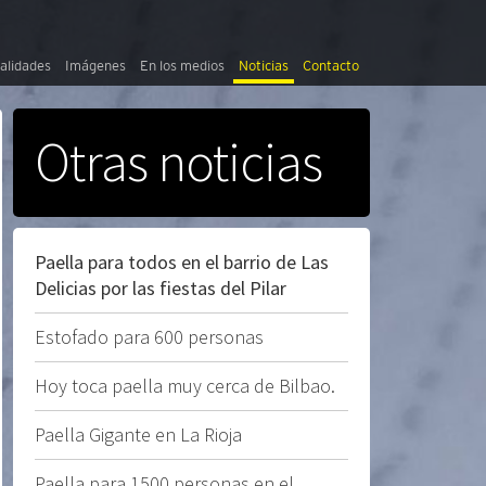
alidades
Imágenes
En los medios
Noticias
Contacto
Otras noticias
Paella para todos en el barrio de Las
Delicias por las fiestas del Pilar
Estofado para 600 personas
Hoy toca paella muy cerca de Bilbao.
Paella Gigante en La Rioja
Paella para 1500 personas en el