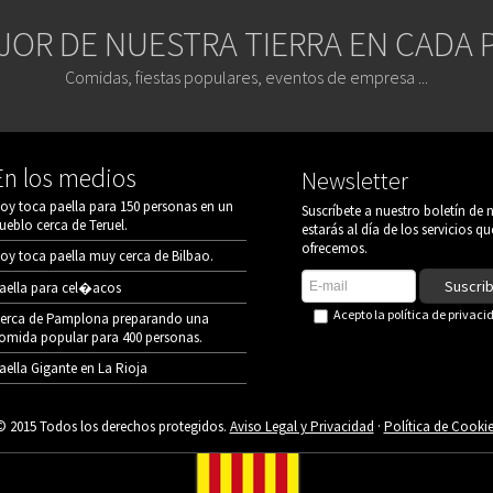
JOR DE NUESTRA TIERRA EN CADA 
Comidas, fiestas populares, eventos de empresa ...
En los medios
Newsletter
oy toca paella para 150 personas en un
Suscríbete a nuestro boletín de n
ueblo cerca de Teruel.
estarás al día de los servicios qu
ofrecemos.
oy toca paella muy cerca de Bilbao.
Suscri
aella para cel�acos
Acepto la
política de privaci
erca de Pamplona preparando una
omida popular para 400 personas.
aella Gigante en La Rioja
© 2015 Todos los derechos protegidos.
Aviso Legal y Privacidad
·
Política de Cookie