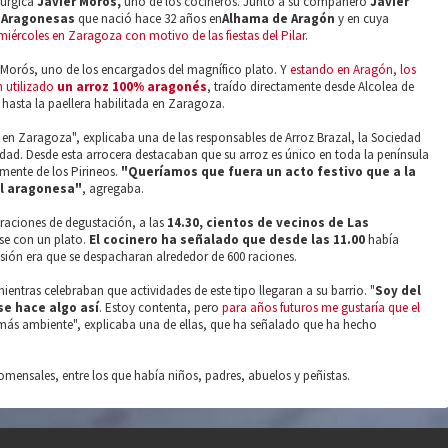
rúrgica
Javier Moros,
uno de los cocineros. Junto a su compañero
Javier
 Aragonesas
que nació hace 32 años en
Alhama de Aragón
y en cuya
iércoles en Zaragoza con motivo de las fiestas del Pilar
.
r Morós, uno de los encargados del magnífico plato. Y
estando en Aragón, los
n utilizado
un arroz 100% aragonés
, traído directamente desde Alcolea de
 hasta la paellera habilitada en Zaragoza.
o en Zaragoza", explicaba una de las responsables de Arroz Brazal, la Sociedad
idad. Desde esta arrocera destacaban que su arroz es único en toda la península
amente de los Pirineos.
"Queríamos que fuera un acto festivo que a la
al aragonesa"
, agregaba.
raciones de degustación, a las
14.30, cientos de vecinos de Las
se con un plato.
El cocinero ha señalado que desde las 11.00
había
isión era que se despacharan alrededor de 600 raciones.
ientras celebraban que actividades de este tipo llegaran a su barrio. "
Soy del
 se hace algo así
. Estoy contenta, pero
para años futuros me gustaría que el
más ambiente", explicaba una de ellas, que ha señalado que ha hecho
omensales, entre los que había niños, padres, abuelos y peñistas.